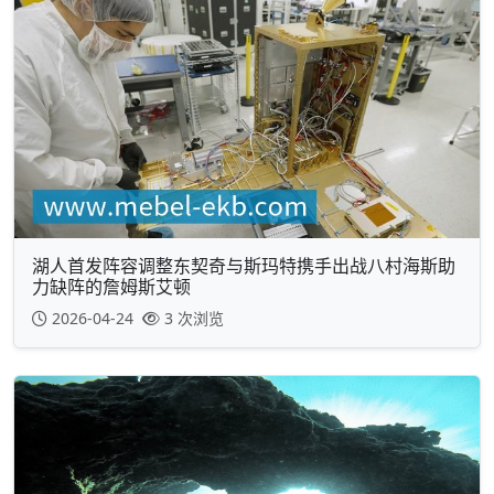
湖人首发阵容调整东契奇与斯玛特携手出战八村海斯助
力缺阵的詹姆斯艾顿
2026-04-24
3 次浏览