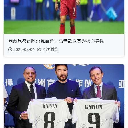
西蒙尼盛赞阿尔瓦雷斯，马竞欲以其为核心建队
2026-08-04
2 次浏览