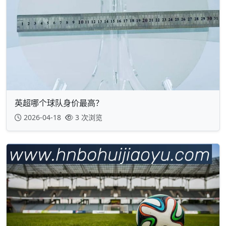
英超哪个球队身价最高？
2026-04-18
3 次浏览