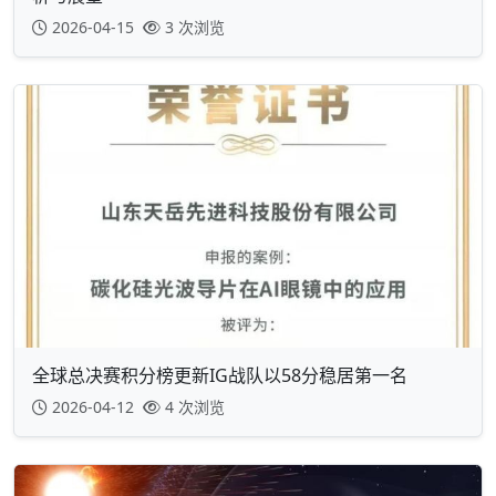
2026-04-15
3 次浏览
全球总决赛积分榜更新IG战队以58分稳居第一名
2026-04-12
4 次浏览