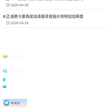
2026-04-28
8.
湖勇今夏再度追逐墨菲曾报价库明加加两首
2026-04-24
推荐网站
联系我们
长沙市雨花区劳动东路54号
contact@mebel-ekb.com