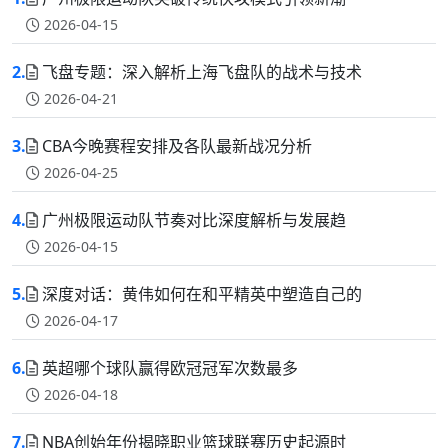
2026-04-15
2.
飞盘专题：深入解析上海飞盘队的战术与技术
2026-04-21
3.
CBA今晚赛程安排及各队最新战况分析
2026-04-25
4.
广州极限运动队节奏对比深度解析与发展趋
2026-04-15
5.
深度对话：黄伟如何在和平精英中塑造自己的
2026-04-17
6.
英超哪个球队赢得欧冠冠军次数最多
2026-04-18
7.
NBA创始年份揭晓职业篮球联赛历史起源时