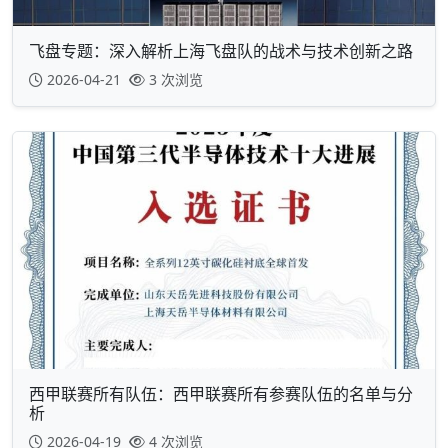
飞盘专题：深入解析上海飞盘队的战术与技术创新之路
2026-04-21
3 次浏览
西甲联赛所有队伍：西甲联赛所有参赛队伍的名单与分
析
2026-04-19
4 次浏览