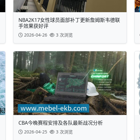
NBA2K17女性球员面部补丁更新詹姆斯韦德联
手效果获好评
2026-04-26
3 次浏览
CBA今晚赛程安排及各队最新战况分析
2026-04-25
3 次浏览