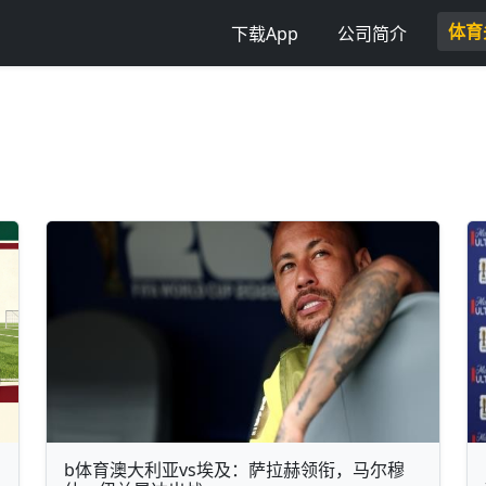
体育
下载App
公司简介
b体育澳大利亚vs埃及：萨拉赫领衔，马尔穆