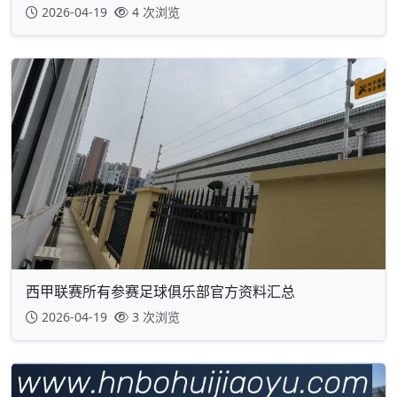
2026-04-19
4 次浏览
西甲联赛所有参赛足球俱乐部官方资料汇总
2026-04-19
3 次浏览