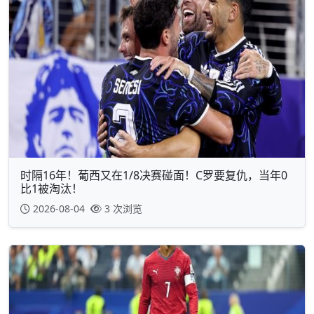
时隔16年！葡西又在1/8决赛碰面！C罗要复仇，当年0
比1被淘汰！
2026-08-04
3 次浏览