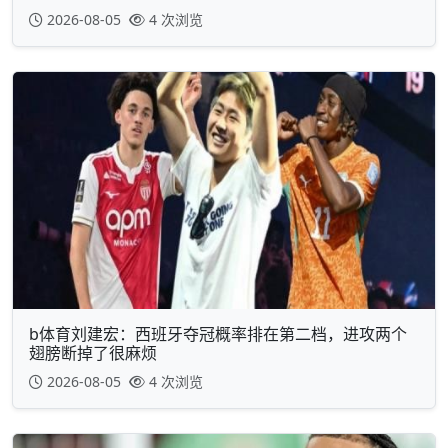
2026-08-05
4 次浏览
b体育刘建宏：西班牙夺冠概率排在第二档，进攻两个
翅膀断掉了很麻烦
2026-08-05
4 次浏览