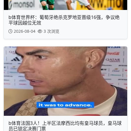
b体育世界杯：葡萄牙绝杀克罗地亚晋级16强，争议绝
平球因越位无效
2026-08-04
3 次浏览
b体育法国3人！上半区法摩西比均有皇马球员，皇马球
员已锁定决赛门票