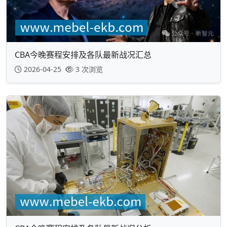
CBA今晚赛程安排及各队最新战况汇总
2026-04-25
3 次浏览