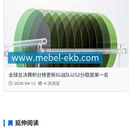
全球总决赛积分榜更新IG战队以52分稳居第一名
2026-04-12
4 次浏览
延伸阅读