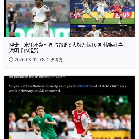
神奇！末轮不帮韩国晋级的8队均无缘16强 韩媒狂喜：
洪明甫的诅咒
2026-08-05
4 次浏览