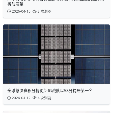
析与展望
2026-04-15
3 次浏览
全球总决赛积分榜更新IG战队以58分稳居第一名
2026-04-12
4 次浏览