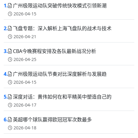
1.
广州极限运动队突破传统快攻模式引领新潮
2026-04-15
2.
飞盘专题：深入解析上海飞盘队的战术与技术
2026-04-21
3.
CBA今晚赛程安排及各队最新战况分析
2026-04-25
4.
广州极限运动队节奏对比深度解析与发展趋
2026-04-15
5.
深度对话：黄伟如何在和平精英中塑造自己的
2026-04-17
6.
英超哪个球队赢得欧冠冠军次数最多
2026-04-18