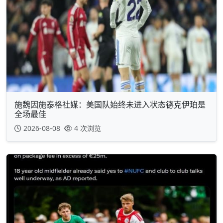
施魏因施泰格社媒：美国队始终未进入状态德克伊珀是
全场最佳
2026-08-08
4 次浏览