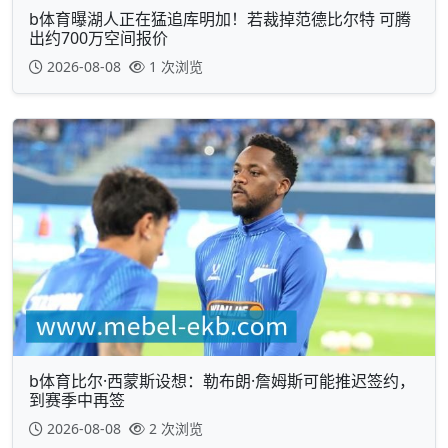
b体育曝湖人正在猛追库明加！若裁掉范德比尔特 可腾
出约700万空间报价
2026-08-08
1 次浏览
b体育比尔·西蒙斯设想：勒布朗·詹姆斯可能推迟签约，
到赛季中再签
2026-08-08
2 次浏览