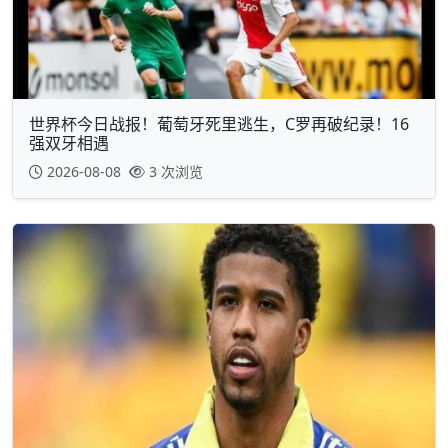
世界杯今日战报！葡萄牙死里逃生，C罗再破纪录！16
强双牙相遇
2026-08-08
3 次浏览