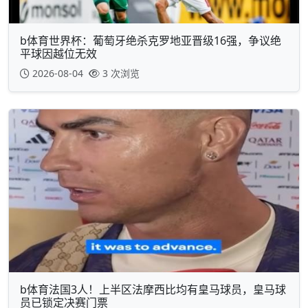
b体育世界杯：葡萄牙绝杀克罗地亚晋级16强，争议绝
平球因越位无效
2026-08-04
3 次浏览
b体育法国3人！上半区法摩西比均有皇马球员，皇马球
员已锁定决赛门票