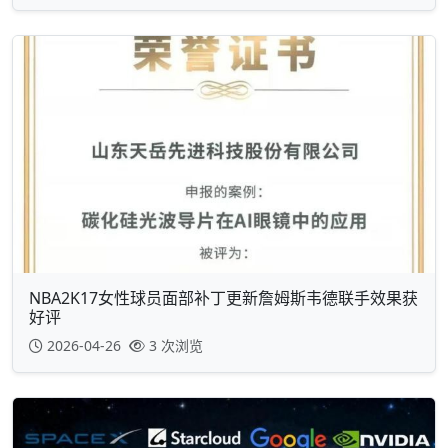
NBA2K17女性球员面部补丁更新詹姆斯韦德联手效果获
好评
2026-04-26
3 次浏览