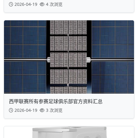
2026-04-19
4 次浏览
西甲联赛所有参赛足球俱乐部官方资料汇总
2026-04-19
3 次浏览