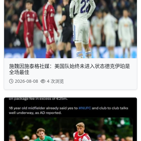
施魏因施泰格社媒：美国队始终未进入状态德克伊珀是
全场最佳
2026-08-08
4 次浏览