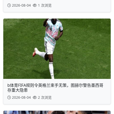
2026-08-04
1 次浏览
b体育FIFA规则令英格兰束手无策，图赫尔警告墨西哥
存重大隐患
2026-08-04
2 次浏览