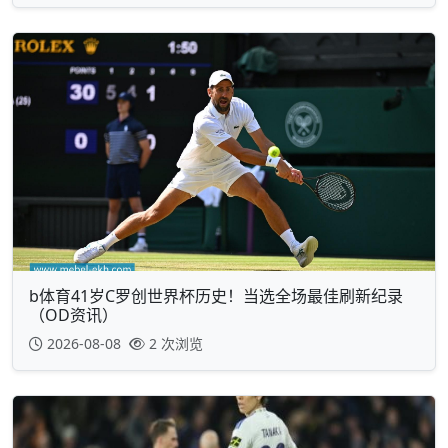
b体育41岁C罗创世界杯历史！当选全场最佳刷新纪录
（OD资讯）
2026-08-08
2 次浏览