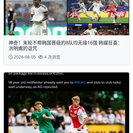
神奇！末轮不帮韩国晋级的8队均无缘16强 韩媒狂喜：
洪明甫的诅咒
2026-08-05
4 次浏览