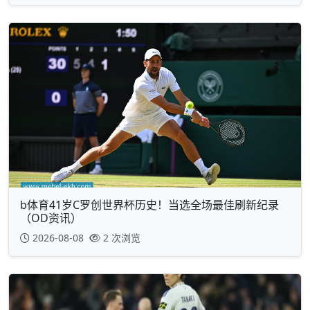
b体育41岁C罗创世界杯历史！当选全场最佳刷新纪录
（OD资讯）
2026-08-08
2 次浏览