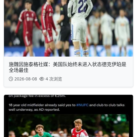
施魏因施泰格社媒：美国队始终未进入状态德克伊珀是
全场最佳
2026-08-08
4 次浏览