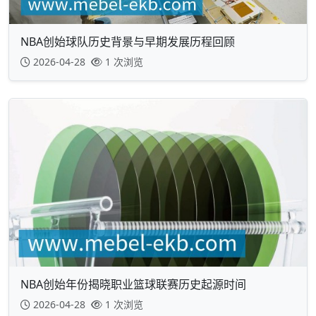
NBA创始球队历史背景与早期发展历程回顾
2026-04-28
1 次浏览
NBA创始年份揭晓职业篮球联赛历史起源时间
2026-04-28
1 次浏览