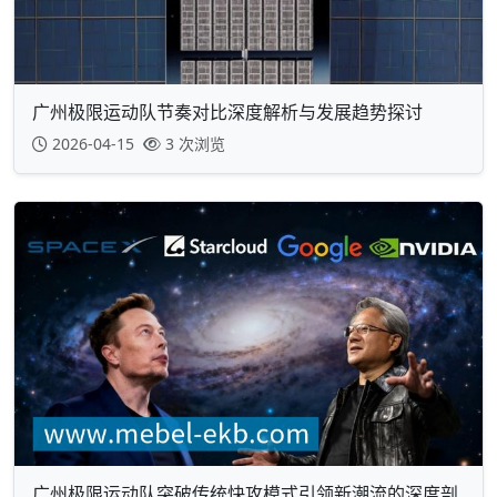
广州极限运动队节奏对比深度解析与发展趋势探讨
2026-04-15
3 次浏览
广州极限运动队突破传统快攻模式引领新潮流的深度剖