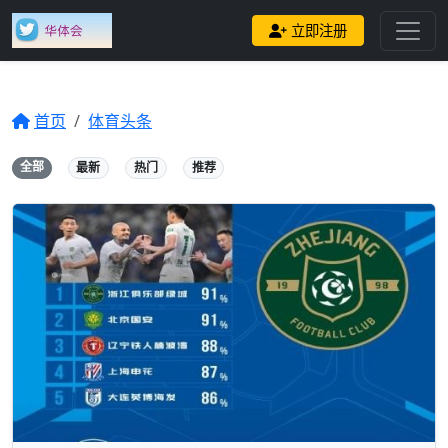
立即注册
首页
体育头条
全部
最新
热门
推荐