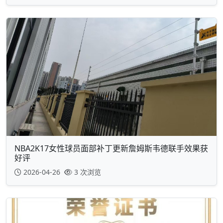
NBA2K17女性球员面部补丁更新詹姆斯韦德联手效果获
好评
2026-04-26
3 次浏览