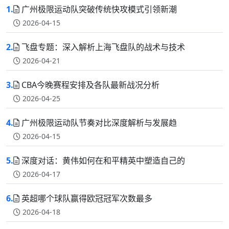
1.
广州极限运动队突破传统快攻模式引领新潮
2026-04-15
2.
飞盘专题：深入解析上海飞盘队的战术与技术
2026-04-21
3.
CBA今晚赛程安排及各队最新战况分析
2026-04-25
4.
广州极限运动队节奏对比深度解析与发展趋
2026-04-15
5.
深度对话：黄伟如何在和平精英中塑造自己的
2026-04-17
6.
英超哪个球队赢得欧冠冠军次数最多
2026-04-18