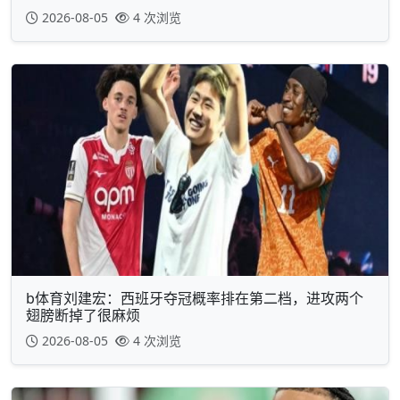
2026-08-05
4 次浏览
b体育刘建宏：西班牙夺冠概率排在第二档，进攻两个
翅膀断掉了很麻烦
2026-08-05
4 次浏览