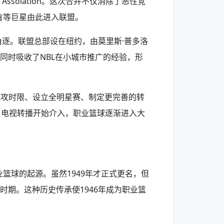
ll Assoiation。这次合并不仅消除了恶性竞
肯等巨星由此进入联盟。
角逐。联盟总部设在纽约，由莫里斯·普多洛
同时吸收了NBL在小城市推广的经验，形
4秒进攻时限、设立全明星赛、制定更完善的转
。电视转播开始介入，职业篮球逐渐进入大
业篮球的起源。虽然1949年才正式更名，但
时期。这种历史传承使1946年成为职业篮