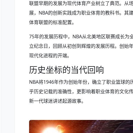
联盟早期的发展为现代体育产业树立了典范。从
展，NBA的创新实践成为职业体育的教科书。其
体育联盟的标准配置。
75年的发展历程中，NBA从北美地区联赛成长为
立纪念日，回顾从初创到辉煌的发展历程。创始
现代化进程的开端。
历史坐标的当代回响
NBA将1946年作为创始年份，确立了职业篮球
乎历史记载的准确性，更影响着职业体育的文化
新一代球迷讲述起源故事。