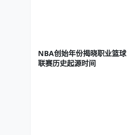
NBA创始年份揭晓职业篮球
联赛历史起源时间