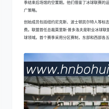
季结束后场馆的空置期。他们借鉴了冰球联赛的
广策略。
创始成员包括纽约尼克斯、波士顿凯尔特人等标志
费。联盟首任总裁莫里斯·普多洛夫是职业冰球联
球领域。首个赛季采用分区赛制，东部和西部各