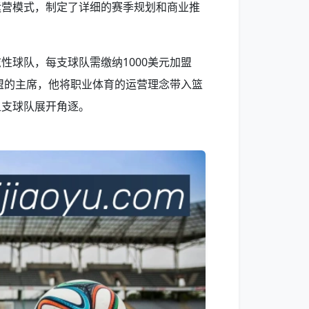
运营模式，制定了详细的赛季规划和商业推
性球队，每支球队需缴纳1000美元加盟
盟的主席，他将职业体育的运营理念带入篮
五支球队展开角逐。