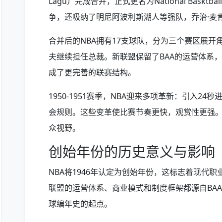
Lagu）完成合并，正式更名为National Basktba
争，还吸纳了明尼阿波利斯湖人等强队，乔治·麦
合并后的NBA拥有17支球队，分为三个赛区展开
夫继续担任总裁。新联盟保留了BAA的运营体系，
成了更完善的联赛结构。
1950-1951赛季，NBA迎来多项革新：引入2
会规则。这些变革使比赛节奏更快，观赏性更强
众视野。
创始年份的历史意义与影响
NBA将1946年认定为创始年份，这标志着现代职
联盟的运营体系、商业模式和制度框架都源自BAA
球编年史的起点。